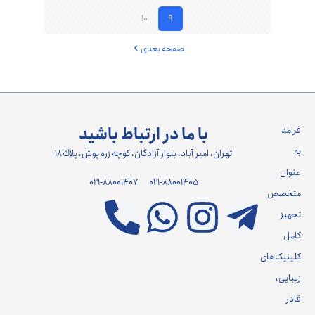
10
9
صفحه بعدی
با ما در ارتباط باشید
فرامد
به
تهران، امير آباد، بلوار آزادگان، كوچه زره پوش، پلاك ١٨
عنوان
021-88001407
021-88001405
متخصص
تجهیز
کامل
کلینیک‌های
زیبایی،
قادر