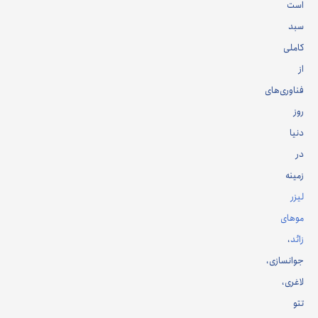
است
سبد
کاملی
از
فناوری‌های
روز
دنیا
در
زمینه
لیزر
موهای
زائد
،
جوانسازی،
لاغری،
تتو